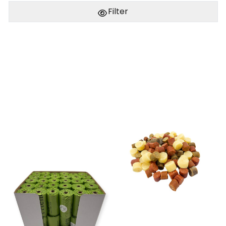
Filter