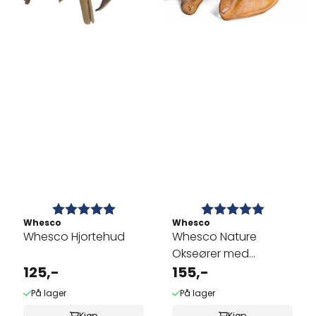
Karakter:
5.0 av 5 mulige
Karakter:
5.0 av 5 
Whesco
Whesco
Whesco Hjortehud
Whesco Nature
Okseører med
125,-
innerøre
155,-
På lager
På lager
Kjøp
Kjøp