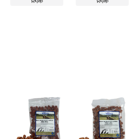
Kjøp
Kjøp