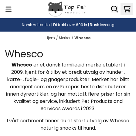
Hopp til innhold
Norsk nettbutikk | Fri frakt over 699 kr | Rask levering
Hjem
/
Merker
/
Whesco
Whesco
Whesco
er et dansk familieeid merke etablert i
2009, kjent for å tilby et bredt utvalg av hunde-,
katte-, fugle- og gnagerprodukter. Merket har blitt
anerkjent som en av Europas beste distributører
innen dyreartikler, og har mottatt flere priser for sin
kvalitet og service, inkludert Pet Products and
Services Awards i 2023.
I vårt sortiment finner du et stort utvalg av Whesco
naturlig snacks til hund.