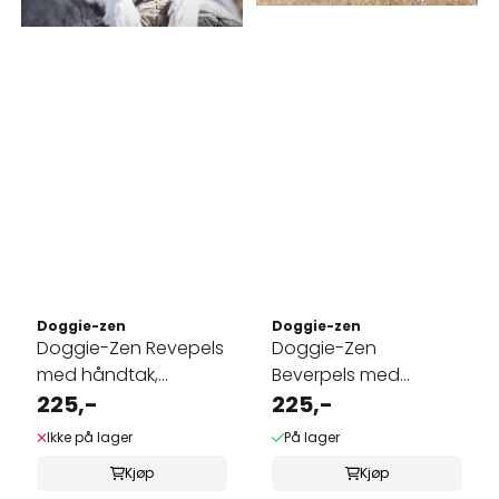
Doggie-zen
Doggie-zen
Doggie-Zen Revepels
Doggie-Zen
med håndtak,
Beverpels med
lommeformat
225,-
håndtak,
225,-
lommeformat
Ikke på lager
På lager
Kjøp
Kjøp