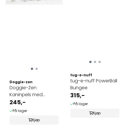
tug-e-nuff
tug-e-nuff PowerBall
Doggie-zen
Doggie-Zen
Bungee
Kaninpels med
315,-
håndtak
245,-
På lager
På lager
Kjøp
Kjøp