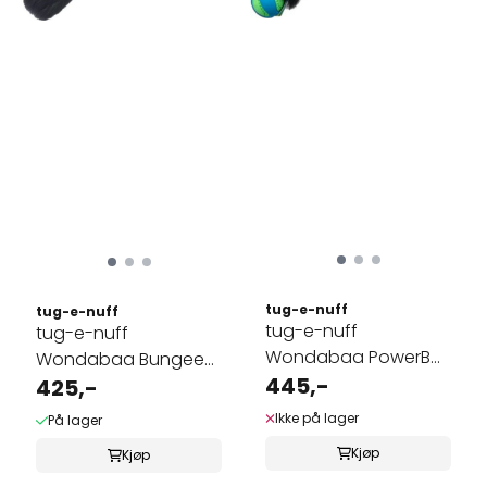
tug-e-nuff
tug-e-nuff
tug-e-nuff
tug-e-nuff
Wondabaa PowerBall
Wondabaa Bungee
Bungee med
445,-
med sauepels
425,-
sauepels
Ikke på lager
På lager
Kjøp
Kjøp