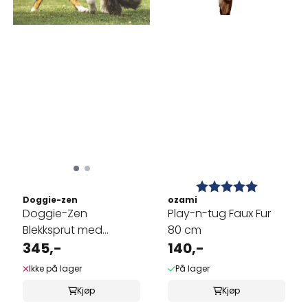
Karakter:
5.0 av 5 
Doggie-zen
ozami
Doggie-Zen
Play-n-tug Faux Fur
Blekksprut med
80 cm
sauepels og langt ...
345,-
140,-
Ikke på lager
På lager
Kjøp
Kjøp