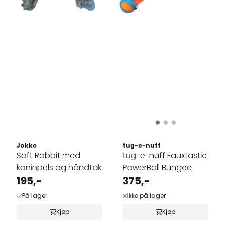
Jokke
tug-e-nuff
Soft Rabbit med
tug-e-nuff Fauxtastic
kaninpels og håndtak
PowerBall Bungee
195,-
375,-
På lager
Ikke på lager
Kjøp
Kjøp