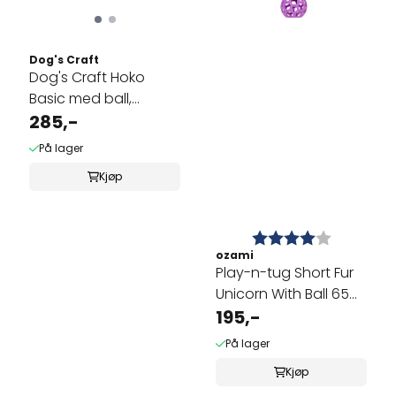
Dog's Craft
Dog's Craft Hoko
Basic med ball,
Medium
285,-
På lager
Kjøp
Karakter:
4.0 av 5 
ozami
Play-n-tug Short Fur
Unicorn With Ball 65
cm
195,-
På lager
Kjøp