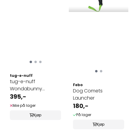
tug-e-nuff
tug-e-nuff
Febo
Wondabunny
Dog Comets
Bungee med
395,-
Launcher
kaninpels
180,-
Ikke på lager
På lager
Kjøp
Kjøp