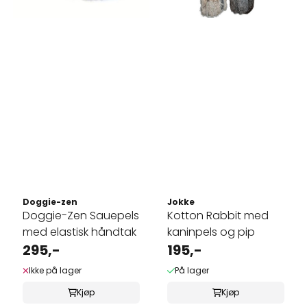
Doggie-zen
Jokke
Doggie-Zen Sauepels
Kotton Rabbit med
med elastisk håndtak
kaninpels og pip
295,-
195,-
Ikke på lager
På lager
Kjøp
Kjøp