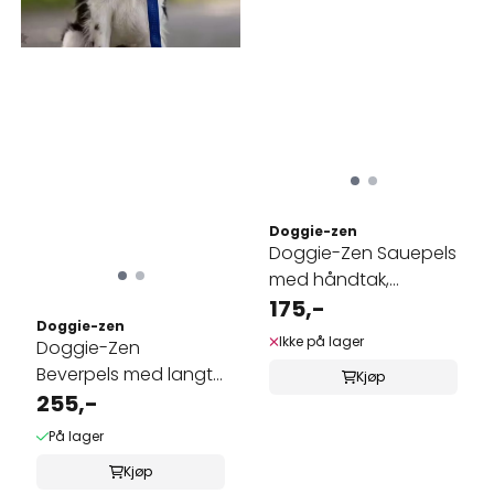
Doggie-zen
Doggie-Zen Sauepels
med håndtak,
lommeformat
175,-
Doggie-zen
Ikke på lager
Doggie-Zen
Beverpels med langt
Kjøp
håndtak
255,-
På lager
Kjøp