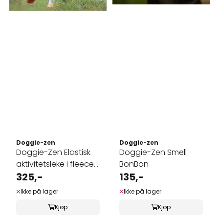
Doggie-zen
Doggie-zen
Doggie-Zen Elastisk
Doggie-Zen Smell
aktivitetsleke i fleece
BonBon
og ...
325,-
135,-
Ikke på lager
Ikke på lager
Kjøp
Kjøp