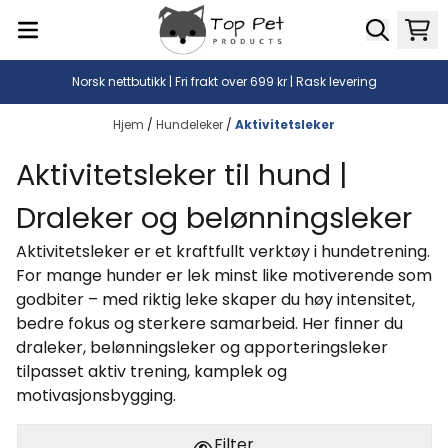
Hopp til innhold
Norsk nettbutikk | Fri frakt over 699 kr | Rask levering
Hjem
/
Hundeleker
/
Aktivitetsleker
Aktivitetsleker til hund |
Draleker og belønningsleker
Aktivitetsleker er et kraftfullt verktøy i hundetrening.
For mange hunder er lek minst like motiverende som
godbiter – med riktig leke skaper du høy intensitet,
bedre fokus og sterkere samarbeid. Her finner du
draleker, belønningsleker og apporteringsleker
tilpasset aktiv trening, kamplek og
motivasjonsbygging.
Filter