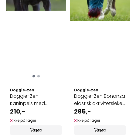
Doggie-zen
Doggie-zen
Doggie-Zen
Doggie-Zen Bonanza
Kaninpels med
elastisk aktivitetsleke i
håndtak,
210,-
...
285,-
lommeformat
Ikke på lager
Ikke på lager
Kjøp
Kjøp