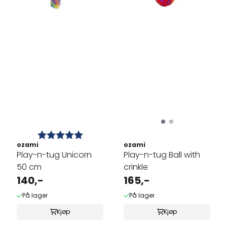
Karakter:
5.0 av 5 mulige
ozami
ozami
Play-n-tug Unicorn
Play-n-tug Ball with
50 cm
crinkle
140,-
165,-
På lager
På lager
Kjøp
Kjøp