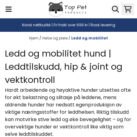
Hopp til innhold
Norsk nettbutikk | Fri frakt over 699 kr | Rask levering
Hjem
/
Helse og pleie
/
Ledd og mobilitet
Ledd og mobilitet hund |
Leddtilskudd, hip & joint og
vektkontroll
Hardt arbeidende og høyaktive hunder utsettes ofte
for økt belastning og slitasje på leddene, mens
aldrende hunder har nedsatt egenproduksjon av
viktige næringsstoffer for leddhelsen. Riktig tilskudd
kan motvirke stive ledd og øke bevegelighet – og for
overvektige hunder er vektkontroll like viktig som
selve leddtilskuddet.