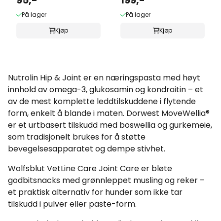
95,-
199,-
På lager
På lager
Kjøp
Kjøp
Nutrolin Hip & Joint er en næringspasta med høyt
innhold av omega-3, glukosamin og kondroitin – et
av de mest komplette leddtilskuddene i flytende
form, enkelt å blande i maten. Dorwest MoveWellia®
er et urtbasert tilskudd med boswellia og gurkemeie,
som tradisjonelt brukes for å støtte
bevegelsesapparatet og dempe stivhet.
Wolfsblut VetLine Care Joint Care er bløte
godbitsnacks med grønnleppet musling og reker –
et praktisk alternativ for hunder som ikke tar
tilskudd i pulver eller paste-form.