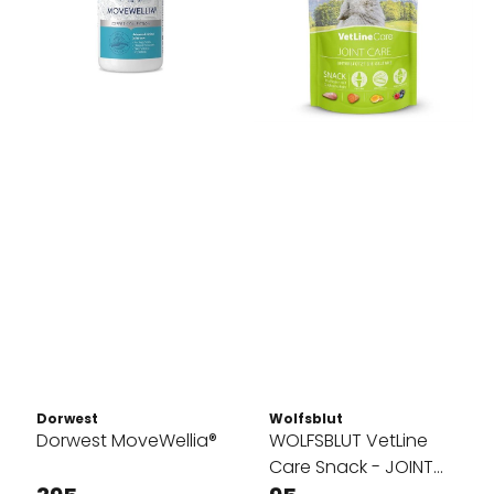
Dorwest
Wolfsblut
Dorwest MoveWellia®
WOLFSBLUT VetLine
Care Snack - JOINT
CARE