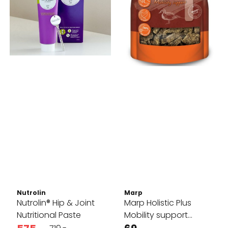
Nutrolin
Marp
Nutrolin® Hip & Joint
Marp Holistic Plus
Nutritional Paste
Mobility support
godbiter med ...