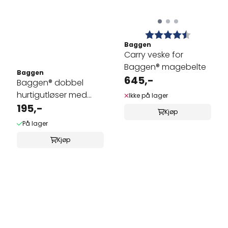
Karakter:
4.5 av 5 
Baggen
Carry veske for
Baggen® magebelte
Baggen
645,-
Baggen® dobbel
hurtigutløser med
Ikke på lager
svivel
195,-
Kjøp
På lager
Kjøp