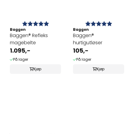
Karakter:
5.0 av 5 mulige
Karakter:
5.0 av 5 
Baggen
Baggen
Baggen® Refleks
Baggen®
magebelte
hurtigutløser
1.095,-
105,-
På lager
På lager
Kjøp
Kjøp