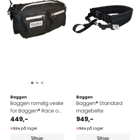
Baggen
Baggen
Baggen romslig veske
Baggen® Standard
for Baggen® Race og
magebelte
Tur ...
449,-
949,-
Ikke på lager
Ikke på lager
Kjøp
Kjøp