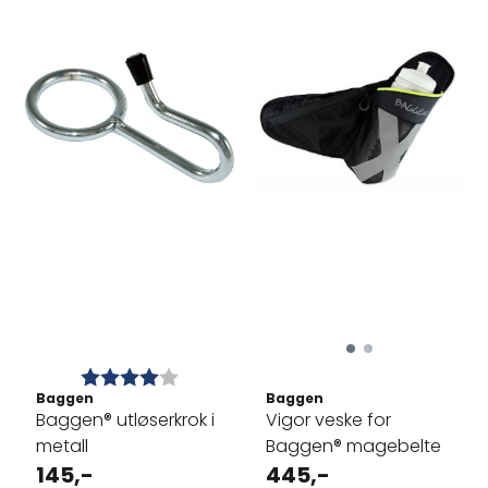
Karakter:
4.0 av 5 mulige
Baggen
Baggen
Baggen® utløserkrok i
Vigor veske for
metall
Baggen® magebelte
145,-
445,-