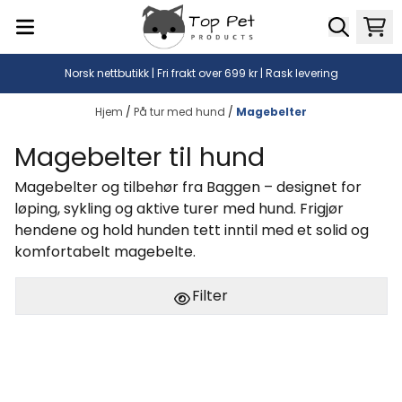
Hopp til innhold
Norsk nettbutikk | Fri frakt over 699 kr | Rask levering
Hjem
/
På tur med hund
/
Magebelter
Magebelter til hund
Magebelter og tilbehør fra Baggen – designet for
løping, sykling og aktive turer med hund. Frigjør
hendene og hold hunden tett inntil med et solid og
komfortabelt magebelte.
Filter