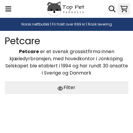
Hopp til innhold
Norsk nettbutikk | Fri frakt over 699 kr | Rask levering
Petcare
Petcare
er et svensk grossistfirma innen
kjæledyrbransjen, med hovedkontor i Jönköping.
Selskapet ble etablert i 1994 og har rundt 30 ansatte
i Sverige og Danmark
Filter