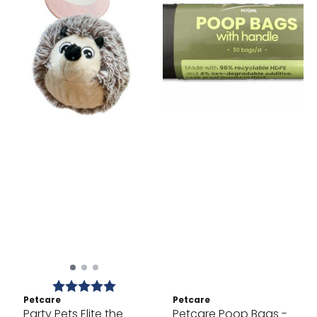
Karakter:
5.0 av 5 mulige
Petcare
Petcare
Party Pets Elite the
Petcare Poop Bags -