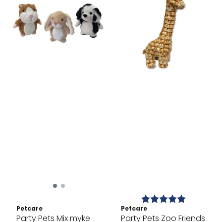
Karakter:
5.0 av 5 
Petcare
Petcare
Party Pets Mix myke
Party Pets Zoo Friends