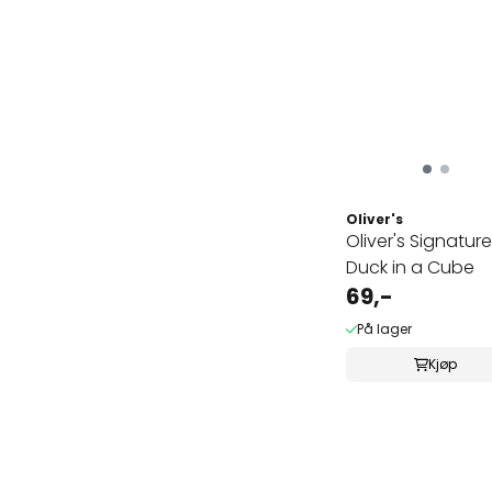
Oliver's
Oliver's Signature
Duck in a Cube
69,-
På lager
Kjøp