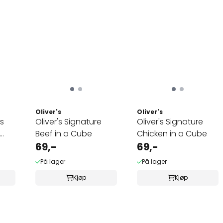
Oliver's
Oliver's
es
Oliver's Signature
Oliver's Signature
Beef in a Cube
Chicken in a Cube
69,-
69,-
På lager
På lager
Kjøp
Kjøp