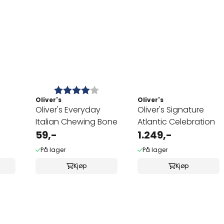
Karakter:
4.0 av 5 mulige
Oliver's
Oliver's
Oliver's Everyday
Oliver's Signature
Italian Chewing Bone
Atlantic Celebration
59,-
1.249,-
På lager
På lager
Kjøp
Kjøp