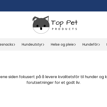
esnacks
Hundeutstyr
Helse og pleie
Hundefôr
årene siden fokusert på å levere kvalitetsfôr til hunder 
forutsetninger for et godt liv.