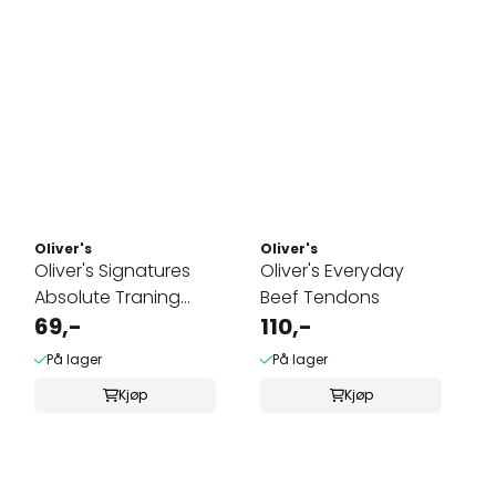
Oliver's
Oliver's
Oliver's Signatures
Oliver's Everyday
Absolute Traning
Beef Tendons
Lamb ...
69,-
110,-
På lager
På lager
Kjøp
Kjøp