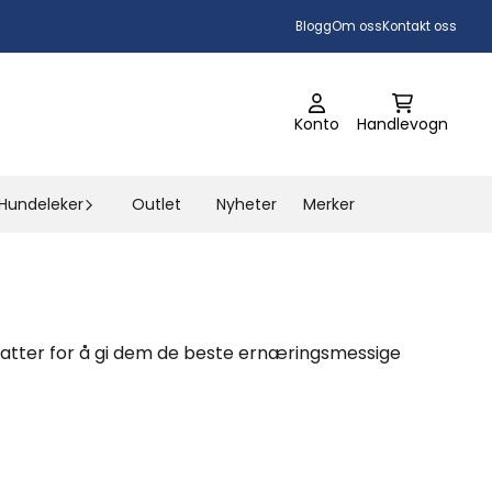
Blogg
Om oss
Kontakt oss
Konto
Handlevogn
Hundeleker
Outlet
Nyheter
Merker
og katter for å gi dem de beste ernæringsmessige