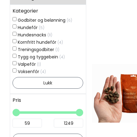
Kategorier
Godbiter og belønning
(6)
Hundefôr
(5)
Hundesnacks
(11)
Kornfritt hundefôr
(4)
Treningsgodbiter
(1)
Tygg og tyggebein
(4)
Valpefôr
(1)
Voksenfôr
(4)
Lukk
Pris