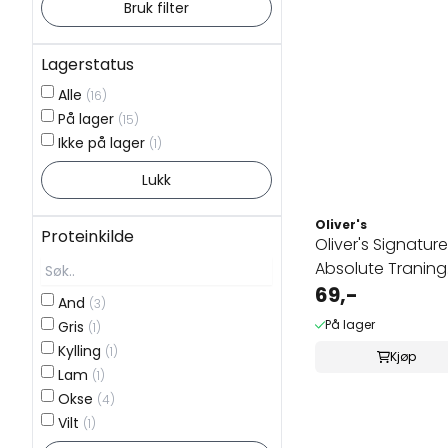
Bruk filter
Lagerstatus
Alle
(16)
På lager
(15)
Ikke på lager
(1)
Lukk
Oliver's
Proteinkilde
Oliver's Signatur
Absolute Traning
Duck ...
69,-
And
(3)
På lager
Gris
(1)
Kylling
(1)
Kjøp
Lam
(1)
Okse
(4)
Vilt
(1)