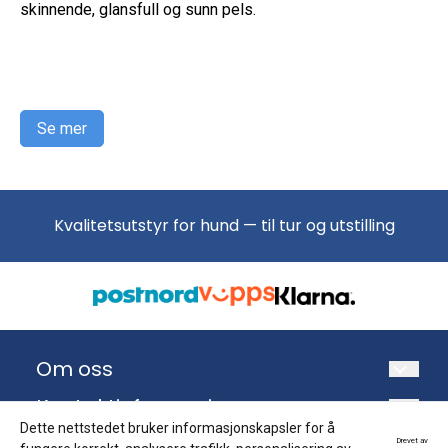
skinnende, glansfull og sunn pels.
Se mer
Kvalitetsutstyr for hund — til tur og utstilling
Om oss
Torhild og Petter har holdt på med hund siden
Kontaktinformasjon
1986. Vi tilbyr kvalitetsutstyr, hundefôr og
Dette nettstedet bruker informasjonskapsler for å
Top Pet Products AS
Info
Drevet av