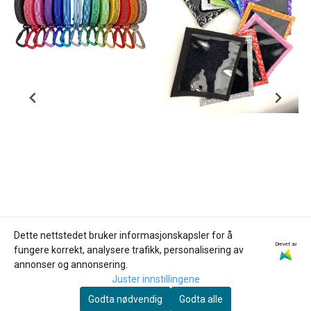
Dette nettstedet bruker informasjonskapsler for å
Drevet av
fungere korrekt, analysere trafikk, personalisering av
Karakter:
5.0 av 5 mulige
Karakter:
5.0 av 5 
annonser og annonsering.
Vofforama
Petnumberone
Juster innstillingene
Vofforama Antiskli
Utskiftbare lommer
Godta nødvendig
Godta alle
Langline 3m
for