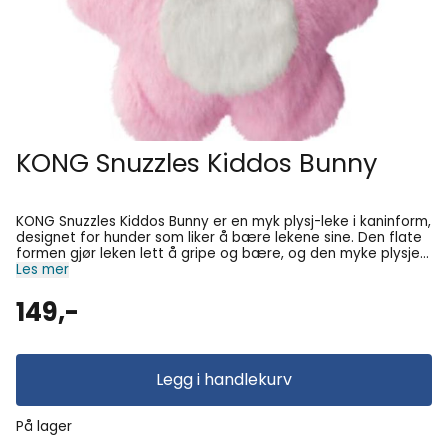
KONG Snuzzles Kiddos Bunny
KONG Snuzzles Kiddos Bunny er en myk plysj-leke i kaninform,
designet for hunder som liker å bære lekene sine. Den flate
formen gjør leken lett å gripe og bære, og den myke plysjen
inviterer til rolig kos like gjerne som aktiv lek. Den
Les mer
helhetsdekkende piperen gir en tydelig, langvarig lyd som
holder hunden engasjert, mens de knitrelydende ørene gir et
149,-
ekstra stimulerende element under lek. Fordeler:
Helkroppspip med tydelig pipelyd Knitrende ører for ekstra
stimulans Myk, tykk plysj gjør den innbydende å bære Flat
form, lett å gripe for hunder i alle størrelser Egnet for
Legg i handlekurv
innendørs lek Størrelse: S 19,5 x 14 x 6 cm
På lager