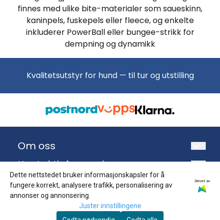
finnes med ulike bite-materialer som saueskinn,
kaninpels, fuskepels eller fleece, og enkelte
inkluderer PowerBall eller bungee-strikk for
dempning og dynamikk
Kvalitetsutstyr for hund — til tur og utstilling
Om oss
Torhild og Petter har holdt på med hund siden
Kontaktinformasjon
1986. Vi tilbyr kvalitetsutstyr, hundefôr og
Dette nettstedet bruker informasjonskapsler for å
Top Pet Products AS
Info
Drevet av
fungere korrekt, analysere trafikk, personalisering av
godbiter til hund — valgt ut av hundemennesker
annonser og annonsering.
Kjellingmoveien 6
Blogg
som bruker produktene på egne hunder hver
Nyhetsbrev
Juster innstillingene
eneste dag.
1930 Aurskog
Kontakt oss
Registrer deg for å motta nyheter og tilbud!