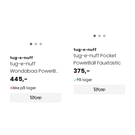
tug-e-nuff
tug-e-nuff Pocket
tug-e-nuff
PowerBall Fauxtastic
tug-e-nuff
375,-
Wondabaa PowerBall
Bungee med
445,-
På lager
sauepels
Ikke på lager
Kjøp
Kjøp