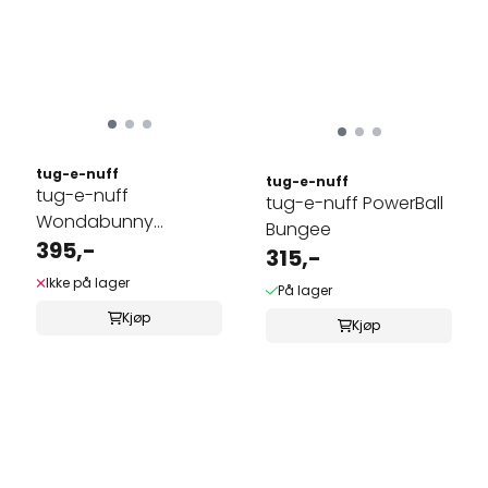
tug-e-nuff
tug-e-nuff
tug-e-nuff
tug-e-nuff PowerBall
Wondabunny
Bungee
Bungee med
395,-
315,-
kaninpels
Ikke på lager
På lager
Kjøp
Kjøp