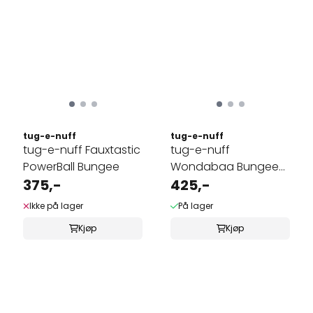
tug-e-nuff
tug-e-nuff
tug-e-nuff Fauxtastic
tug-e-nuff
PowerBall Bungee
Wondabaa Bungee
375,-
med sauepels
425,-
Ikke på lager
På lager
Kjøp
Kjøp