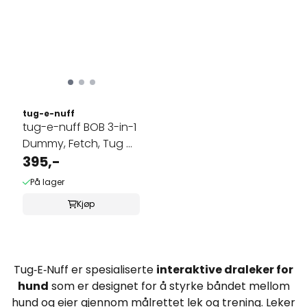
tug-e-nuff
tug-e-nuff BOB 3-in-1
Dummy, Fetch, Tug &
Float
395,-
På lager
Kjøp
Tug‑E‑Nuff er spesialiserte
interaktive draleker for
hund
som er designet for å styrke båndet mellom
hund og eier gjennom målrettet lek og trening. Leker