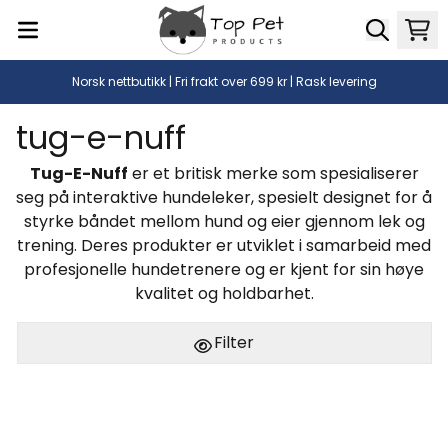
Hopp til innhold
Norsk nettbutikk | Fri frakt over 699 kr | Rask levering
tug-e-nuff
Tug-E-Nuff
er et britisk merke som spesialiserer
seg på interaktive hundeleker, spesielt designet for å
styrke båndet mellom hund og eier gjennom lek og
trening. Deres produkter er utviklet i samarbeid med
profesjonelle hundetrenere og er kjent for sin høye
kvalitet og holdbarhet.
Filter